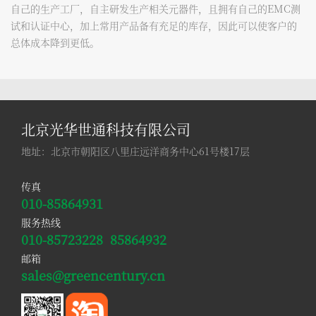
自己的生产工厂，自主研发生产相关元器件，且拥有自己的EMC测
试和认证中心，
加上常用产品备有充足的库存，因此可以使客户的
总体成本降到更低。
北京光华世通科技有限公司
地址：北京市朝阳区八里庄远洋商务中心61号楼17层
传真
010-85864931
服务热线
010-85723228
85864932
邮箱
sales@greencentury.cn